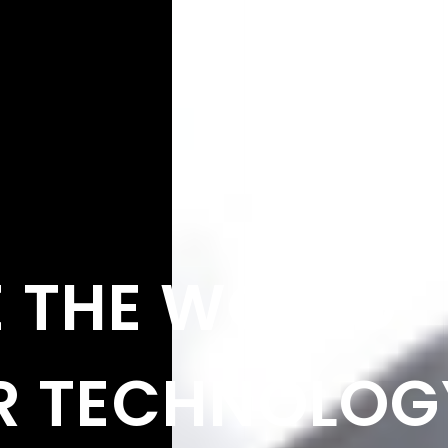
E
T
H
E
W
O
R
L
D
R
T
E
C
H
N
O
L
O
G