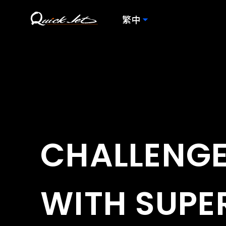
繁中
C
H
A
L
L
E
N
G
W
I
T
H
S
U
P
E